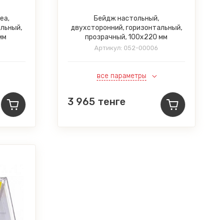
ea,
Бейдж настольный,
альный,
двухсторонний, горизонтальный,
мм
прозрачный, 100x220 мм
Артикул:
052-00006
все параметры
3 965
тенге