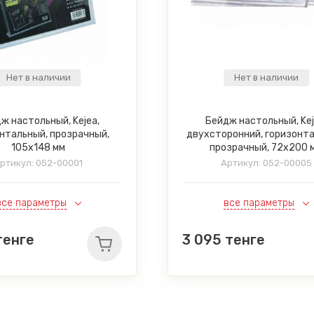
Нет в наличии
Нет в наличии
ж настольный, Kejea,
Бейдж настольный, Kej
нтальный, прозрачный,
двухсторонний, горизонт
105x148 мм
прозрачный, 72x200 
ртикул:
052-00001
Артикул:
052-00005
все параметры
все параметры
енге
3 095
тенге