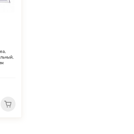
ea,
альный,
мм