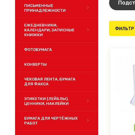
Подст
ПИСЬМЕННЫЕ
ПРИНАДЛЕЖНОСТИ
ЕЖЕДНЕВНИКИ,
ФИЛЬТР
КАЛЕНДАРИ, ЗАПИСНЫЕ
КНИЖКИ
ФОТОБУМАГА
КОНВЕРТЫ
ЧЕКОВАЯ ЛЕНТА, БУМАГА
ДЛЯ ФАКСА
ЭТИКЕТКИ (ЛЕЙБЛЫ),
ЦЕННИКИ, НАКЛЕЙКИ
БУМАГА ДЛЯ ЧЕРТЁЖНЫХ
РАБОТ